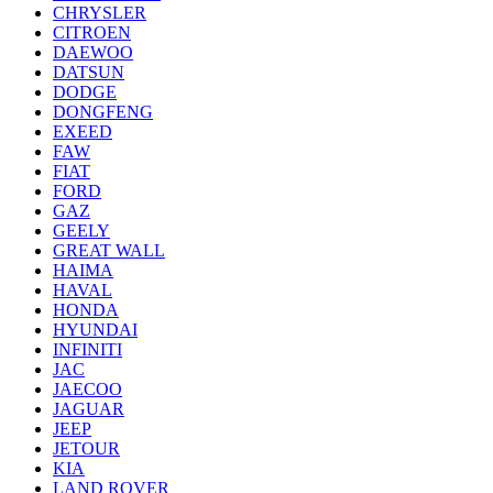
CHRYSLER
CITROEN
DAEWOO
DATSUN
DODGE
DONGFENG
EXEED
FAW
FIAT
FORD
GAZ
GEELY
GREAT WALL
HAIMA
HAVAL
HONDA
HYUNDAI
INFINITI
JAC
JAECOO
JAGUAR
JEEP
JETOUR
KIA
LAND ROVER