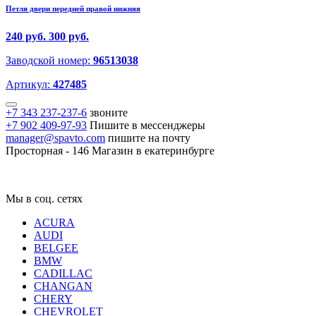
Петля двери передней правой нижняя
240 руб.
300 руб.
Заводской номер:
96513038
Артикул:
427485
+7 343 237-237-6
звоните
+7 902 409-97-93
Пишите в мессенджеры
manager@spavto.com
пишите на почту
Просторная - 146
Магазин в екатеринбурге
Мы в соц. сетях
ACURA
AUDI
BELGEE
BMW
CADILLAC
CHANGAN
CHERY
CHEVROLET