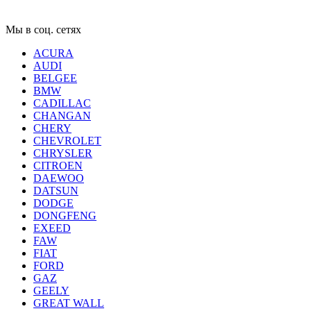
Мы в соц. сетях
ACURA
AUDI
BELGEE
BMW
CADILLAC
CHANGAN
CHERY
CHEVROLET
CHRYSLER
CITROEN
DAEWOO
DATSUN
DODGE
DONGFENG
EXEED
FAW
FIAT
FORD
GAZ
GEELY
GREAT WALL