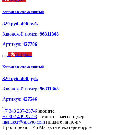
Клапан электромагнитный
320 руб.
400 руб.
Заводской номер:
96311368
Артикул:
427706
скидка
Клапан электромагнитный
320 руб.
400 руб.
Заводской номер:
96311368
Артикул:
427546
+7 343 237-237-6
звоните
+7 902 409-97-93
Пишите в мессенджеры
manager@spavto.com
пишите на почту
Просторная - 146
Магазин в екатеринбурге