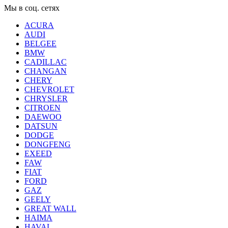
Мы в соц. сетях
ACURA
AUDI
BELGEE
BMW
CADILLAC
CHANGAN
CHERY
CHEVROLET
CHRYSLER
CITROEN
DAEWOO
DATSUN
DODGE
DONGFENG
EXEED
FAW
FIAT
FORD
GAZ
GEELY
GREAT WALL
HAIMA
HAVAL