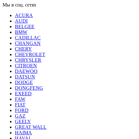
Мы в соц. сетях
ACURA
AUDI
BELGEE
BMW
CADILLAC
CHANGAN
CHERY
CHEVROLET
CHRYSLER
CITROEN
DAEWOO
DATSUN
DODGE
DONGFENG
EXEED
FAW
FIAT
FORD
GAZ
GEELY
GREAT WALL
HAIMA
HAVAL