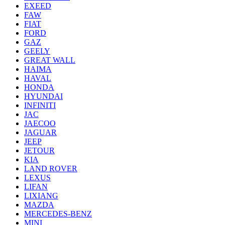
EXEED
FAW
FIAT
FORD
GAZ
GEELY
GREAT WALL
HAIMA
HAVAL
HONDA
HYUNDAI
INFINITI
JAC
JAECOO
JAGUAR
JEEP
JETOUR
KIA
LAND ROVER
LEXUS
LIFAN
LIXIANG
MAZDA
MERCEDES-BENZ
MINI