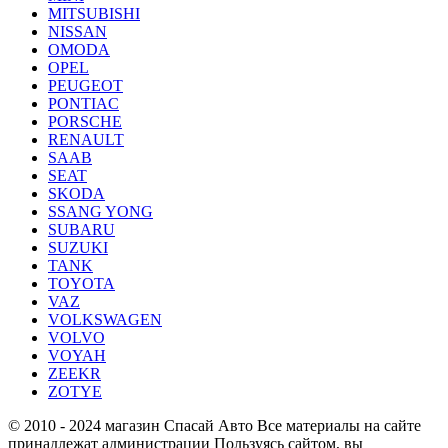
MITSUBISHI
NISSAN
OMODA
OPEL
PEUGEOT
PONTIAC
PORSCHE
RENAULT
SAAB
SEAT
SKODA
SSANG YONG
SUBARU
SUZUKI
TANK
TOYOTA
VAZ
VOLKSWAGEN
VOLVO
VOYAH
ZEEKR
ZOTYE
© 2010 - 2024 магазин Спасай Авто
Все материалы на сайте
принадлежат администрации
Пользуясь сайтом, вы