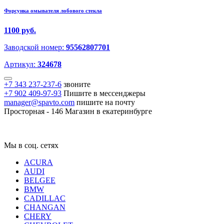
Форсунка омывателя лобового стекла
1100 руб.
Заводской номер:
95562807701
Артикул:
324678
+7 343 237-237-6
звоните
+7 902 409-97-93
Пишите в мессенджеры
manager@spavto.com
пишите на почту
Просторная - 146
Магазин в екатеринбурге
Мы в соц. сетях
ACURA
AUDI
BELGEE
BMW
CADILLAC
CHANGAN
CHERY