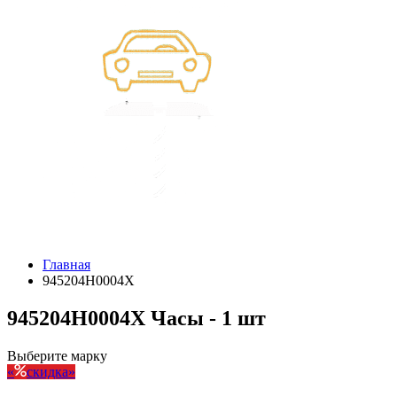
Главная
945204H0004X
945204H0004X Часы - 1 шт
Выберите марку
скидка