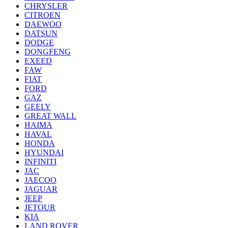
CHRYSLER
CITROEN
DAEWOO
DATSUN
DODGE
DONGFENG
EXEED
FAW
FIAT
FORD
GAZ
GEELY
GREAT WALL
HAIMA
HAVAL
HONDA
HYUNDAI
INFINITI
JAC
JAECOO
JAGUAR
JEEP
JETOUR
KIA
LAND ROVER