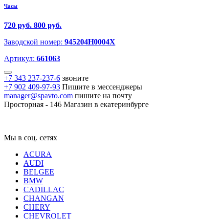
Часы
720 руб.
800 руб.
Заводской номер:
945204H0004X
Артикул:
661063
+7 343 237-237-6
звоните
+7 902 409-97-93
Пишите в мессенджеры
manager@spavto.com
пишите на почту
Просторная - 146
Магазин в екатеринбурге
Мы в соц. сетях
ACURA
AUDI
BELGEE
BMW
CADILLAC
CHANGAN
CHERY
CHEVROLET