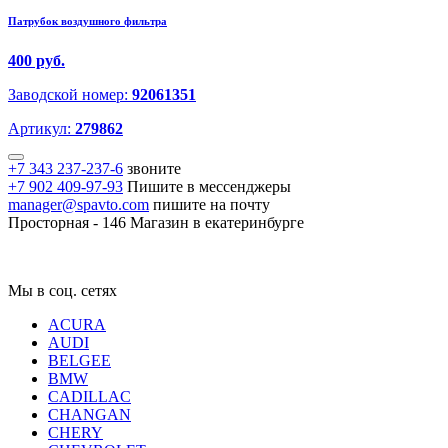
Патрубок воздушного фильтра
400 руб.
Заводской номер:
92061351
Артикул:
279862
+7 343 237-237-6
звоните
+7 902 409-97-93
Пишите в мессенджеры
manager@spavto.com
пишите на почту
Просторная - 146
Магазин в екатеринбурге
Мы в соц. сетях
ACURA
AUDI
BELGEE
BMW
CADILLAC
CHANGAN
CHERY