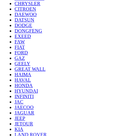
CHRYSLER
CITROEN
DAEWOO
DATSUN
DODGE
DONGFENG
EXEED
FAW
FIAT
FORD
GAZ
GEELY
GREAT WALL
HAIMA
HAVAL
HONDA
HYUNDAI
INFINITI
JAC
JAECOO
JAGUAR
JEEP
JETOUR
KIA
LAND ROVER