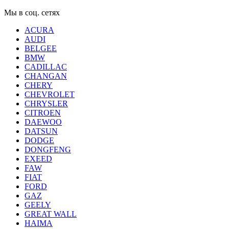
Мы в соц. сетях
ACURA
AUDI
BELGEE
BMW
CADILLAC
CHANGAN
CHERY
CHEVROLET
CHRYSLER
CITROEN
DAEWOO
DATSUN
DODGE
DONGFENG
EXEED
FAW
FIAT
FORD
GAZ
GEELY
GREAT WALL
HAIMA