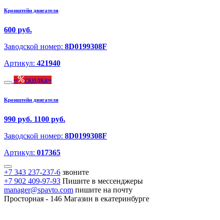
Кронштейн двигателя
600 руб.
Заводской номер:
8D0199308F
Артикул:
421940
скидка
Кронштейн двигателя
990 руб.
1100 руб.
Заводской номер:
8D0199308F
Артикул:
017365
+7 343 237-237-6
звоните
+7 902 409-97-93
Пишите в мессенджеры
manager@spavto.com
пишите на почту
Просторная - 146
Магазин в екатеринбурге