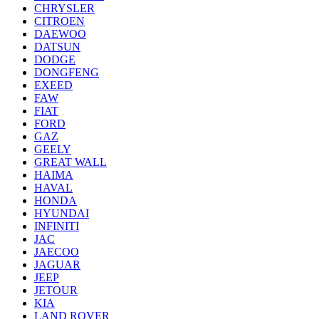
CHRYSLER
CITROEN
DAEWOO
DATSUN
DODGE
DONGFENG
EXEED
FAW
FIAT
FORD
GAZ
GEELY
GREAT WALL
HAIMA
HAVAL
HONDA
HYUNDAI
INFINITI
JAC
JAECOO
JAGUAR
JEEP
JETOUR
KIA
LAND ROVER