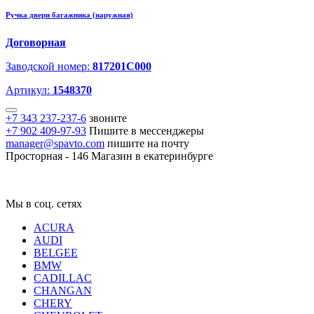
Ручка двери багажника (наружная)
Договорная
Заводской номер:
817201C000
Артикул:
1548370
+7 343 237-237-6
звоните
+7 902 409-97-93
Пишите в мессенджеры
manager@spavto.com
пишите на почту
Просторная - 146
Магазин в екатеринбурге
Мы в соц. сетях
ACURA
AUDI
BELGEE
BMW
CADILLAC
CHANGAN
CHERY