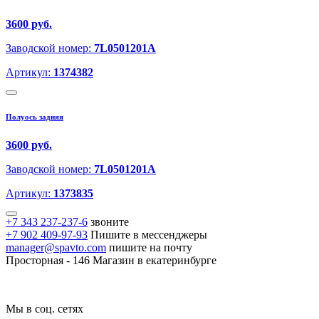
3600 руб.
Заводской номер:
7L0501201A
Артикул:
1374382
Полуось задняя
3600 руб.
Заводской номер:
7L0501201A
Артикул:
1373835
+7 343 237-237-6
звоните
+7 902 409-97-93
Пишите в мессенджеры
manager@spavto.com
пишите на почту
Просторная - 146
Магазин в екатеринбурге
Мы в соц. сетях