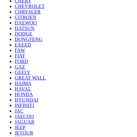
CHERY
CHEVROLET
CHRYSLER
CITROEN
DAEWOO
DATSUN
DODGE
DONGFENG
EXEED
FAW
FIAT
FORD
GAZ
GEELY
GREAT WALL
HAIMA
HAVAL
HONDA
HYUNDAI
INFINITI
JAC
JAECOO
JAGUAR
JEEP
JETOUR