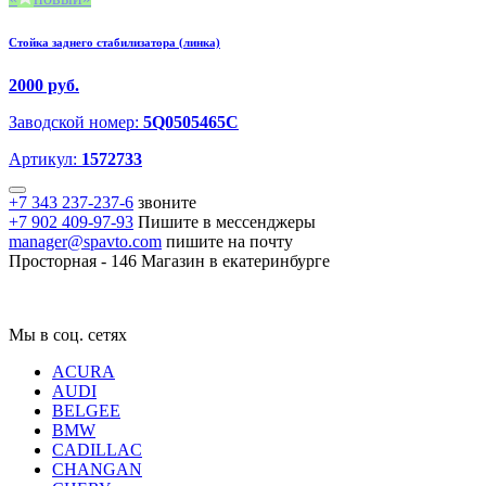
Стойка заднего стабилизатора (линка)
2000 руб.
Заводской номер:
5Q0505465C
Артикул:
1572733
+7 343 237-237-6
звоните
+7 902 409-97-93
Пишите в мессенджеры
manager@spavto.com
пишите на почту
Просторная - 146
Магазин в екатеринбурге
Мы в соц. сетях
ACURA
AUDI
BELGEE
BMW
CADILLAC
CHANGAN