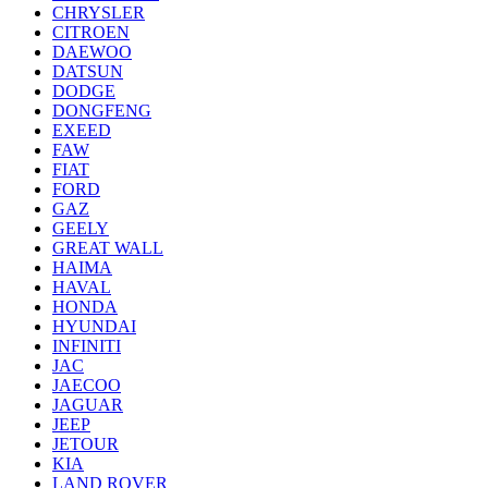
CHRYSLER
CITROEN
DAEWOO
DATSUN
DODGE
DONGFENG
EXEED
FAW
FIAT
FORD
GAZ
GEELY
GREAT WALL
HAIMA
HAVAL
HONDA
HYUNDAI
INFINITI
JAC
JAECOO
JAGUAR
JEEP
JETOUR
KIA
LAND ROVER