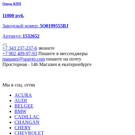
Опора КПП
11000 руб.
Заводской номер:
5Q0199555BJ
Артикул:
1532652
+7 343 237-237-6
звоните
+7 902 409-97-93
Пишите в мессенджеры
manager@spavto.com
пишите на почту
Просторная - 146
Магазин в екатеринбурге
Мы в соц. сетях
ACURA
AUDI
BELGEE
BMW
CADILLAC
CHANGAN
CHERY
CHEVROLET