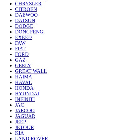
CHRYSLER
CITROEN
DAEWOO
DATSUN
DODGE
DONGFENG
EXEED
FAW
FIAT
FORD
GAZ
GEELY
GREAT WALL
HAIMA
HAVAL
HONDA
HYUNDAI
INFINITI
JAC
JAECOO
JAGUAR
JEEP
JETOUR
KIA
LAND ROVER