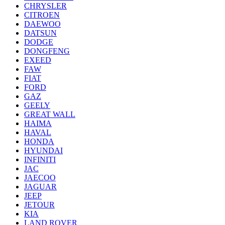
CHRYSLER
CITROEN
DAEWOO
DATSUN
DODGE
DONGFENG
EXEED
FAW
FIAT
FORD
GAZ
GEELY
GREAT WALL
HAIMA
HAVAL
HONDA
HYUNDAI
INFINITI
JAC
JAECOO
JAGUAR
JEEP
JETOUR
KIA
LAND ROVER