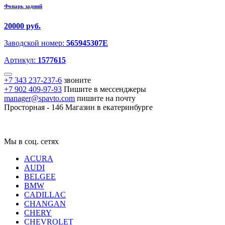
Фонарь задний
20000 руб.
Заводской номер:
565945307E
Артикул:
1577615
+7 343 237-237-6
звоните
+7 902 409-97-93
Пишите в мессенджеры
manager@spavto.com
пишите на почту
Просторная - 146
Магазин в екатеринбурге
Мы в соц. сетях
ACURA
AUDI
BELGEE
BMW
CADILLAC
CHANGAN
CHERY
CHEVROLET