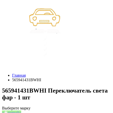
Главная
565941431BWHI
565941431BWHI Переключатель света
фар - 1 шт
Выберите марку
новый