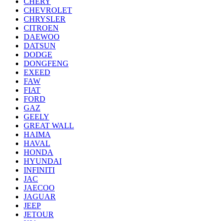
CHERY
CHEVROLET
CHRYSLER
CITROEN
DAEWOO
DATSUN
DODGE
DONGFENG
EXEED
FAW
FIAT
FORD
GAZ
GEELY
GREAT WALL
HAIMA
HAVAL
HONDA
HYUNDAI
INFINITI
JAC
JAECOO
JAGUAR
JEEP
JETOUR