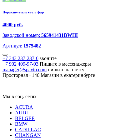
Переключатель света фар
4000 руб.
Заводской номер:
565941431BWHI
Артикул:
1575482
+7 343 237-237-6
звоните
+7 902 409-97-93
Пишите в мессенджеры
manager@spavto.com
пишите на почту
Просторная - 146
Магазин в екатеринбурге
Мы в соц. сетях
ACURA
AUDI
BELGEE
BMW
CADILLAC
CHANGAN