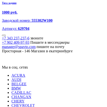
Тяга задняя
1000 руб.
Заводской номер:
555302W100
Артикул:
629704
+7 343 237-237-6
звоните
+7 902 409-97-93
Пишите в мессенджеры
manager@spavto.com
пишите на почту
Просторная - 146
Магазин в екатеринбурге
Мы в соц. сетях
ACURA
AUDI
BELGEE
BMW
CADILLAC
CHANGAN
CHERY
CHEVROLET