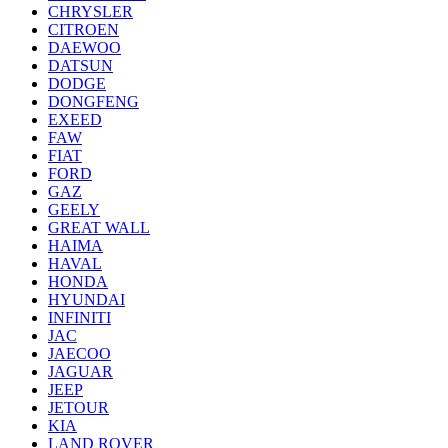
CHRYSLER
CITROEN
DAEWOO
DATSUN
DODGE
DONGFENG
EXEED
FAW
FIAT
FORD
GAZ
GEELY
GREAT WALL
HAIMA
HAVAL
HONDA
HYUNDAI
INFINITI
JAC
JAECOO
JAGUAR
JEEP
JETOUR
KIA
LAND ROVER