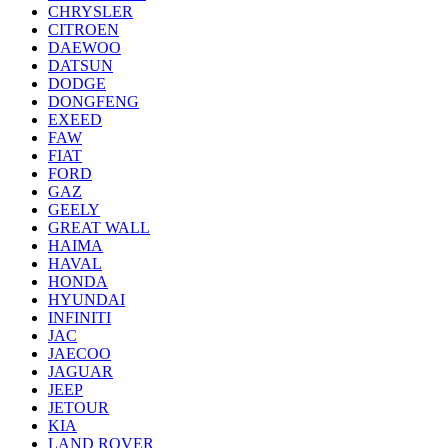
CHRYSLER
CITROEN
DAEWOO
DATSUN
DODGE
DONGFENG
EXEED
FAW
FIAT
FORD
GAZ
GEELY
GREAT WALL
HAIMA
HAVAL
HONDA
HYUNDAI
INFINITI
JAC
JAECOO
JAGUAR
JEEP
JETOUR
KIA
LAND ROVER