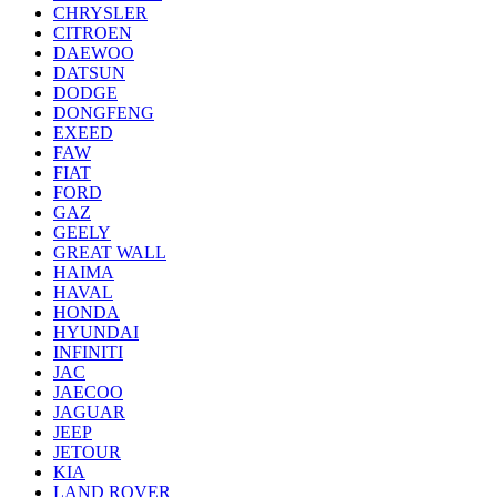
CHRYSLER
CITROEN
DAEWOO
DATSUN
DODGE
DONGFENG
EXEED
FAW
FIAT
FORD
GAZ
GEELY
GREAT WALL
HAIMA
HAVAL
HONDA
HYUNDAI
INFINITI
JAC
JAECOO
JAGUAR
JEEP
JETOUR
KIA
LAND ROVER