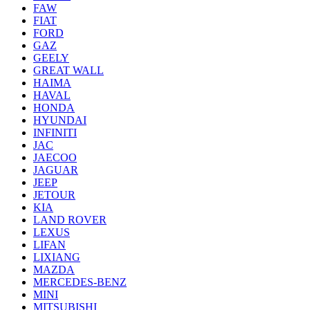
FAW
FIAT
FORD
GAZ
GEELY
GREAT WALL
HAIMA
HAVAL
HONDA
HYUNDAI
INFINITI
JAC
JAECOO
JAGUAR
JEEP
JETOUR
KIA
LAND ROVER
LEXUS
LIFAN
LIXIANG
MAZDA
MERCEDES-BENZ
MINI
MITSUBISHI