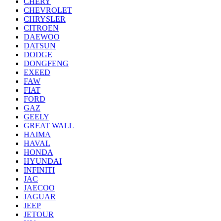
CHERY
CHEVROLET
CHRYSLER
CITROEN
DAEWOO
DATSUN
DODGE
DONGFENG
EXEED
FAW
FIAT
FORD
GAZ
GEELY
GREAT WALL
HAIMA
HAVAL
HONDA
HYUNDAI
INFINITI
JAC
JAECOO
JAGUAR
JEEP
JETOUR