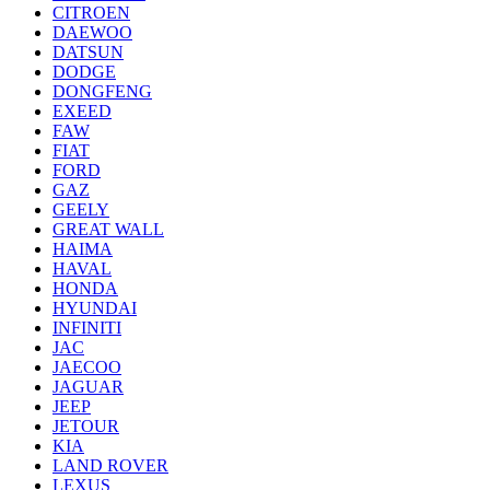
CITROEN
DAEWOO
DATSUN
DODGE
DONGFENG
EXEED
FAW
FIAT
FORD
GAZ
GEELY
GREAT WALL
HAIMA
HAVAL
HONDA
HYUNDAI
INFINITI
JAC
JAECOO
JAGUAR
JEEP
JETOUR
KIA
LAND ROVER
LEXUS