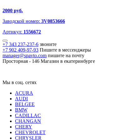
2000 руб.
Заводской номер:
3V0853666
Артикул:
1556672
+7 343 237-237-6
звоните
+7 902 409-97-93
Пишите в мессенджеры
manager@spavto.com
пишите на почту
Просторная - 146
Магазин в екатеринбурге
Мы в соц. сетях
ACURA
AUDI
BELGEE
BMW
CADILLAC
CHANGAN
CHERY
CHEVROLET
CHRYSLER