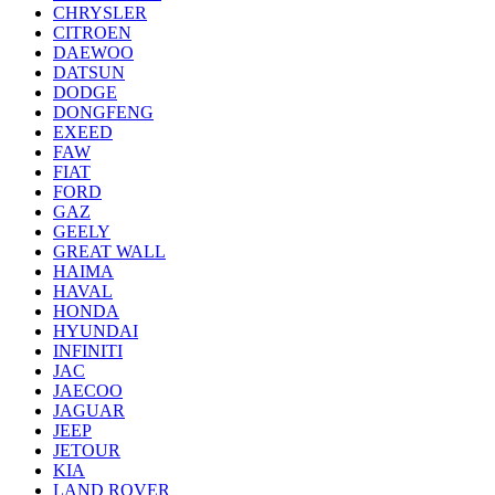
CHRYSLER
CITROEN
DAEWOO
DATSUN
DODGE
DONGFENG
EXEED
FAW
FIAT
FORD
GAZ
GEELY
GREAT WALL
HAIMA
HAVAL
HONDA
HYUNDAI
INFINITI
JAC
JAECOO
JAGUAR
JEEP
JETOUR
KIA
LAND ROVER