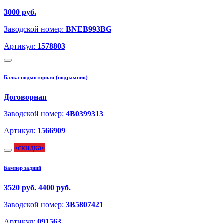
3000 руб.
Заводской номер:
BNEB993BG
Артикул:
1578803
Балка подмоторная (подрамник)
Договорная
Заводской номер:
4B0399313
Артикул:
1566909
скидка
Бампер задний
3520 руб.
4400 руб.
Заводской номер:
3B5807421
Артикул:
091563