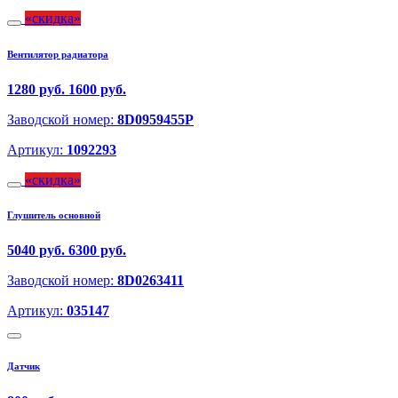
скидка
Вентилятор радиатора
1280 руб.
1600 руб.
Заводской номер:
8D0959455P
Артикул:
1092293
скидка
Глушитель основной
5040 руб.
6300 руб.
Заводской номер:
8D0263411
Артикул:
035147
Датчик