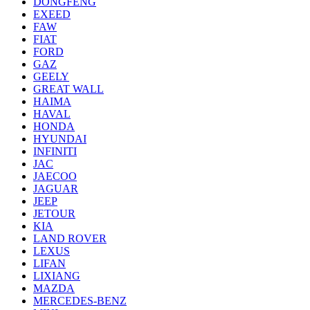
DONGFENG
EXEED
FAW
FIAT
FORD
GAZ
GEELY
GREAT WALL
HAIMA
HAVAL
HONDA
HYUNDAI
INFINITI
JAC
JAECOO
JAGUAR
JEEP
JETOUR
KIA
LAND ROVER
LEXUS
LIFAN
LIXIANG
MAZDA
MERCEDES-BENZ