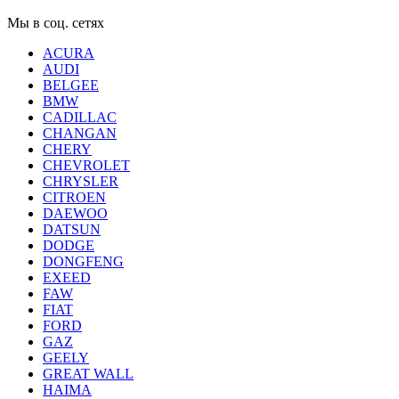
Мы в соц. сетях
ACURA
AUDI
BELGEE
BMW
CADILLAC
CHANGAN
CHERY
CHEVROLET
CHRYSLER
CITROEN
DAEWOO
DATSUN
DODGE
DONGFENG
EXEED
FAW
FIAT
FORD
GAZ
GEELY
GREAT WALL
HAIMA