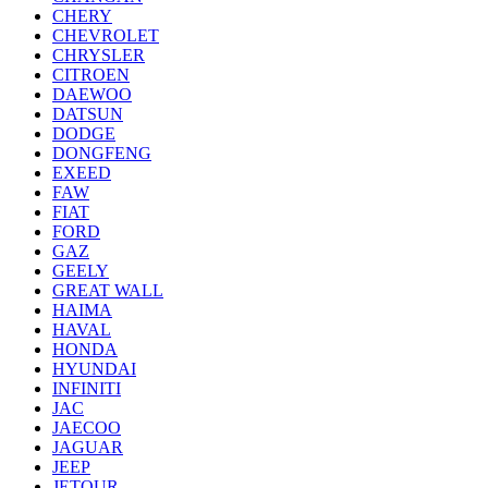
CHERY
CHEVROLET
CHRYSLER
CITROEN
DAEWOO
DATSUN
DODGE
DONGFENG
EXEED
FAW
FIAT
FORD
GAZ
GEELY
GREAT WALL
HAIMA
HAVAL
HONDA
HYUNDAI
INFINITI
JAC
JAECOO
JAGUAR
JEEP
JETOUR