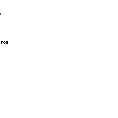
д
 год