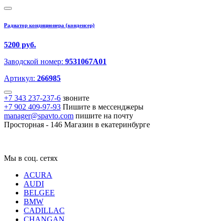
Радиатор кондиционера (конденсер)
5200 руб.
Заводской номер:
9531067A01
Артикул:
266985
+7 343 237-237-6
звоните
+7 902 409-97-93
Пишите в мессенджеры
manager@spavto.com
пишите на почту
Просторная - 146
Магазин в екатеринбурге
Мы в соц. сетях
ACURA
AUDI
BELGEE
BMW
CADILLAC
CHANGAN