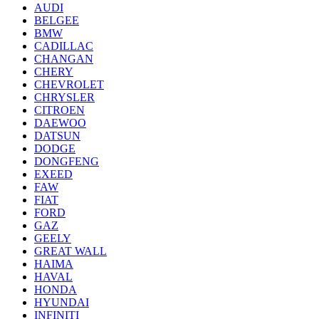
AUDI
BELGEE
BMW
CADILLAC
CHANGAN
CHERY
CHEVROLET
CHRYSLER
CITROEN
DAEWOO
DATSUN
DODGE
DONGFENG
EXEED
FAW
FIAT
FORD
GAZ
GEELY
GREAT WALL
HAIMA
HAVAL
HONDA
HYUNDAI
INFINITI