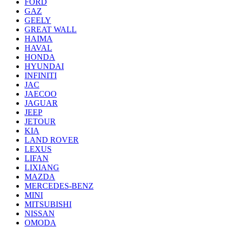
FORD
GAZ
GEELY
GREAT WALL
HAIMA
HAVAL
HONDA
HYUNDAI
INFINITI
JAC
JAECOO
JAGUAR
JEEP
JETOUR
KIA
LAND ROVER
LEXUS
LIFAN
LIXIANG
MAZDA
MERCEDES-BENZ
MINI
MITSUBISHI
NISSAN
OMODA