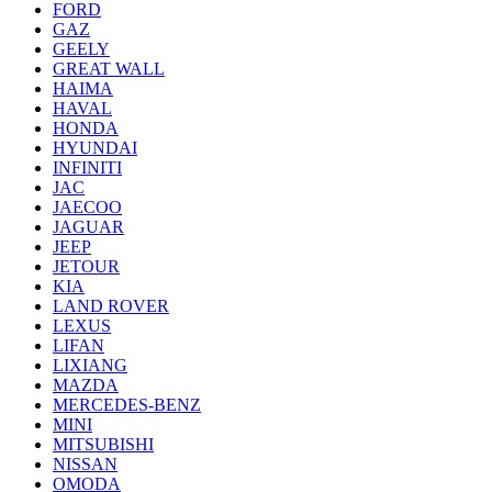
FORD
GAZ
GEELY
GREAT WALL
HAIMA
HAVAL
HONDA
HYUNDAI
INFINITI
JAC
JAECOO
JAGUAR
JEEP
JETOUR
KIA
LAND ROVER
LEXUS
LIFAN
LIXIANG
MAZDA
MERCEDES-BENZ
MINI
MITSUBISHI
NISSAN
OMODA