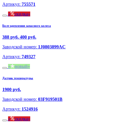
Артикул:
755571
скидка
Болт крепления запасного колеса
388 руб.
400 руб.
Заводской номер:
1J0803899AC
Артикул:
749327
новый
Датчик температуры
1900 руб.
Заводской номер:
03F919501B
Артикул:
1524916
скидка