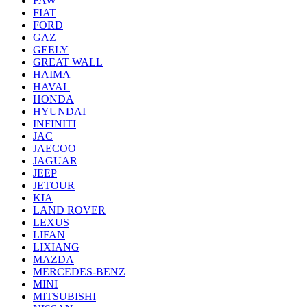
FAW
FIAT
FORD
GAZ
GEELY
GREAT WALL
HAIMA
HAVAL
HONDA
HYUNDAI
INFINITI
JAC
JAECOO
JAGUAR
JEEP
JETOUR
KIA
LAND ROVER
LEXUS
LIFAN
LIXIANG
MAZDA
MERCEDES-BENZ
MINI
MITSUBISHI