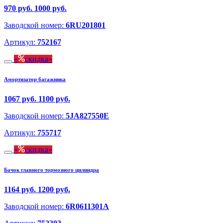
970 руб.
1000 руб.
Заводской номер:
6RU201801
Артикул:
752167
скидка
Амортизатор багажника
1067 руб.
1100 руб.
Заводской номер:
5JA827550E
Артикул:
755717
скидка
Бачок главного тормозного цилиндра
1164 руб.
1200 руб.
Заводской номер:
6R0611301A