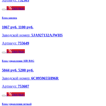
Артикул:
752303
скидка
Блок кнопок
1067 руб.
1100 руб.
Заводской номер:
5JA927132AJWHS
Артикул:
755649
скидка
Блок управления AIR BAG
5044 руб.
5200 руб.
Заводской номер:
6C0959655H96R
Артикул:
753607
скидка
Блок управления печкой