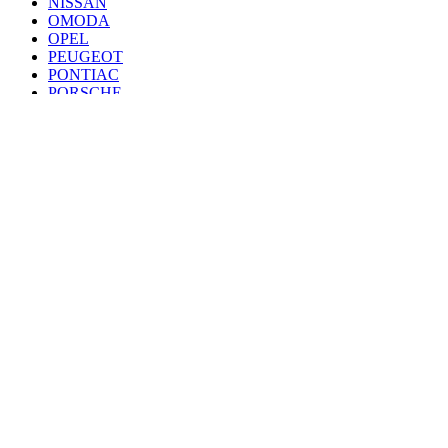
NISSAN
OMODA
OPEL
PEUGEOT
PONTIAC
PORSCHE
RENAULT
SAAB
SEAT
SKODA
SSANG YONG
SUBARU
SUZUKI
TANK
TOYOTA
VAZ
VOLKSWAGEN
VOLVO
VOYAH
ZEEKR
ZOTYE
© 2010 - 2024 магазин Спасай Авто
Все материалы на сайте
принадлежат администрации
Пользуясь сайтом, вы
соглашаетесь с его политикой
Разработка и продвижение