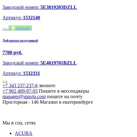
Заводской номер:
5E3819203DZLL
Артикул:
1532140
новый
Дефлектор воздушный
7700 руб.
Заводской номер:
5E4819701BZLL
Артикул:
1532331
+7 343 237-237-6
звоните
+7 902 409-97-93
Пишите в мессенджеры
manager@spavto.com
пишите на почту
Просторная - 146
Магазин в екатеринбурге
Мы в соц. сетях
ACURA