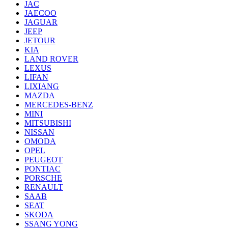
JAC
JAECOO
JAGUAR
JEEP
JETOUR
KIA
LAND ROVER
LEXUS
LIFAN
LIXIANG
MAZDA
MERCEDES-BENZ
MINI
MITSUBISHI
NISSAN
OMODA
OPEL
PEUGEOT
PONTIAC
PORSCHE
RENAULT
SAAB
SEAT
SKODA
SSANG YONG