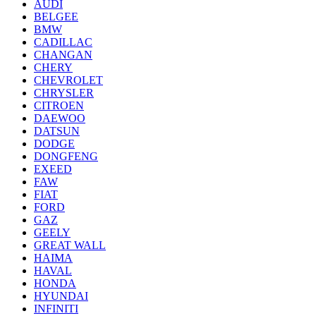
AUDI
BELGEE
BMW
CADILLAC
CHANGAN
CHERY
CHEVROLET
CHRYSLER
CITROEN
DAEWOO
DATSUN
DODGE
DONGFENG
EXEED
FAW
FIAT
FORD
GAZ
GEELY
GREAT WALL
HAIMA
HAVAL
HONDA
HYUNDAI
INFINITI