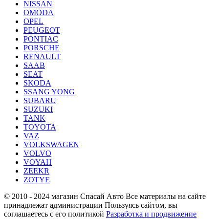
NISSAN
OMODA
OPEL
PEUGEOT
PONTIAC
PORSCHE
RENAULT
SAAB
SEAT
SKODA
SSANG YONG
SUBARU
SUZUKI
TANK
TOYOTA
VAZ
VOLKSWAGEN
VOLVO
VOYAH
ZEEKR
ZOTYE
© 2010 - 2024 магазин Спасай Авто
Все материалы на сайте
принадлежат администрации
Пользуясь сайтом, вы
соглашаетесь с его политикой
Разработка и продвижение