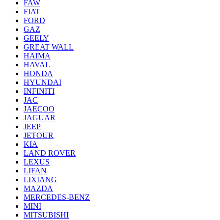
FAW
FIAT
FORD
GAZ
GEELY
GREAT WALL
HAIMA
HAVAL
HONDA
HYUNDAI
INFINITI
JAC
JAECOO
JAGUAR
JEEP
JETOUR
KIA
LAND ROVER
LEXUS
LIFAN
LIXIANG
MAZDA
MERCEDES-BENZ
MINI
MITSUBISHI