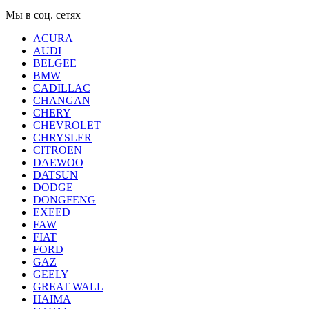
Мы в соц. сетях
ACURA
AUDI
BELGEE
BMW
CADILLAC
CHANGAN
CHERY
CHEVROLET
CHRYSLER
CITROEN
DAEWOO
DATSUN
DODGE
DONGFENG
EXEED
FAW
FIAT
FORD
GAZ
GEELY
GREAT WALL
HAIMA