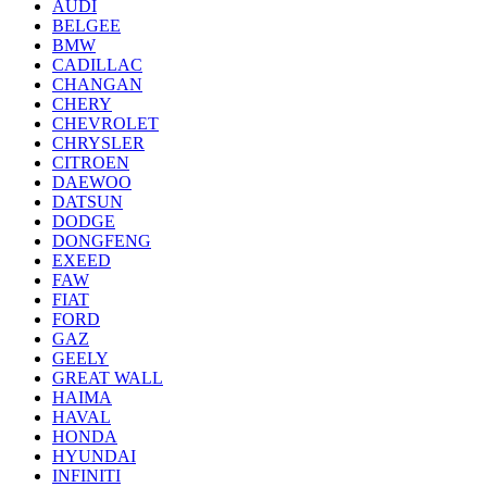
AUDI
BELGEE
BMW
CADILLAC
CHANGAN
CHERY
CHEVROLET
CHRYSLER
CITROEN
DAEWOO
DATSUN
DODGE
DONGFENG
EXEED
FAW
FIAT
FORD
GAZ
GEELY
GREAT WALL
HAIMA
HAVAL
HONDA
HYUNDAI
INFINITI