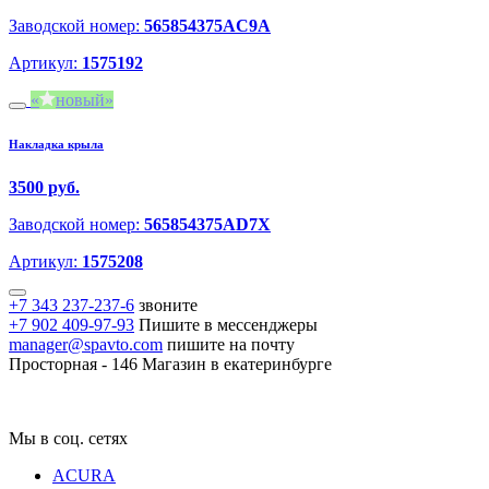
Заводской номер:
565854375AC9A
Артикул:
1575192
новый
Накладка крыла
3500 руб.
Заводской номер:
565854375AD7X
Артикул:
1575208
+7 343 237-237-6
звоните
+7 902 409-97-93
Пишите в мессенджеры
manager@spavto.com
пишите на почту
Просторная - 146
Магазин в екатеринбурге
Мы в соц. сетях
ACURA