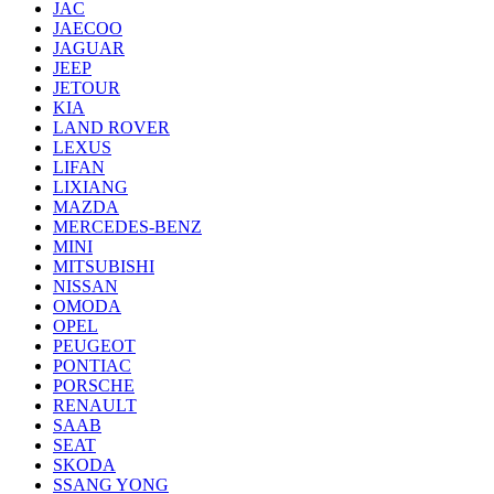
JAC
JAECOO
JAGUAR
JEEP
JETOUR
KIA
LAND ROVER
LEXUS
LIFAN
LIXIANG
MAZDA
MERCEDES-BENZ
MINI
MITSUBISHI
NISSAN
OMODA
OPEL
PEUGEOT
PONTIAC
PORSCHE
RENAULT
SAAB
SEAT
SKODA
SSANG YONG