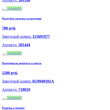
Артикул:
501390
новый
Патрубок системы охлаждения
700 руб.
Заводской номер:
115691977
Артикул:
501444
новый
Повторитель поворота в крыло
1200 руб.
Заводской номер:
6U0949101A
Артикул:
718019
новый
Решетка в бампер