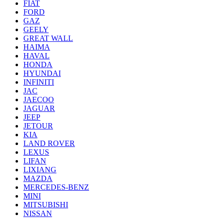
FIAT
FORD
GAZ
GEELY
GREAT WALL
HAIMA
HAVAL
HONDA
HYUNDAI
INFINITI
JAC
JAECOO
JAGUAR
JEEP
JETOUR
KIA
LAND ROVER
LEXUS
LIFAN
LIXIANG
MAZDA
MERCEDES-BENZ
MINI
MITSUBISHI
NISSAN