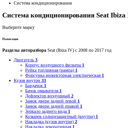
Система кондиционирования
Система кондиционирования Seat Ibiza 
Выберите марку
Навигация
Разделы авторазбора
Seat (Ibiza IV) с 2008 по 2017 год
Двигатель
3
Корпус воздушного фильтра
1
Рейка топливная (рампа)
1
Форсунка инжекторная электрическая
1
Кузов внутри
33
Бардачок
1
Бачок омывателя
1
Дефлектор воздушный
2
Замок двери задней левой
1
Замок двери задней правой
1
Зеркало заднего вида
1
Козырек солнцезащитный (внутри)
1
Накладка (кузов внутри)
2
Накладка декоративная
1