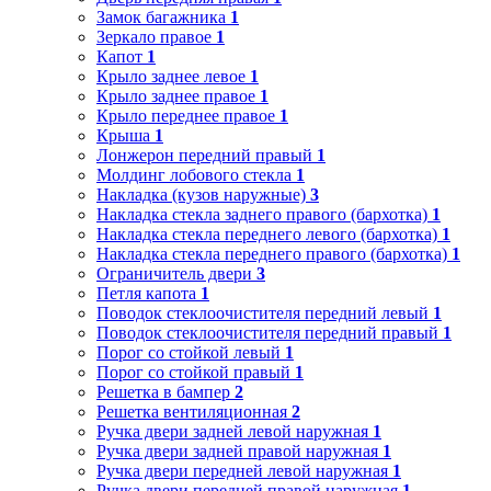
Замок багажника
1
Зеркало правое
1
Капот
1
Крыло заднее левое
1
Крыло заднее правое
1
Крыло переднее правое
1
Крыша
1
Лонжерон передний правый
1
Молдинг лобового стекла
1
Накладка (кузов наружные)
3
Накладка стекла заднего правого (бархотка)
1
Накладка стекла переднего левого (бархотка)
1
Накладка стекла переднего правого (бархотка)
1
Ограничитель двери
3
Петля капота
1
Поводок стеклоочистителя передний левый
1
Поводок стеклоочистителя передний правый
1
Порог со стойкой левый
1
Порог со стойкой правый
1
Решетка в бампер
2
Решетка вентиляционная
2
Ручка двери задней левой наружная
1
Ручка двери задней правой наружная
1
Ручка двери передней левой наружная
1
Ручка двери передней правой наружная
1