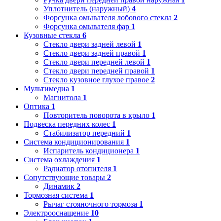
Уплотнитель (наружный)
4
Форсунка омывателя лобового стекла
2
Форсунка омывателя фар
1
Кузовные стекла
6
Стекло двери задней левой
1
Стекло двери задней правой
1
Стекло двери передней левой
1
Стекло двери передней правой
1
Стекло кузовное глухое правое
2
Мультимедиа
1
Магнитола
1
Оптика
1
Повторитель поворота в крыло
1
Подвеска передних колес
1
Стабилизатор передний
1
Система кондиционирования
1
Испаритель кондиционера
1
Система охлаждения
1
Радиатор отопителя
1
Сопутствующие товары
2
Динамик
2
Тормозная система
1
Рычаг стояночного тормоза
1
Электрооснащение
10