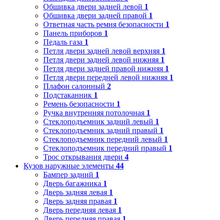
Обшивка двери задней левой
1
Обшивка двери задней правой
1
Ответная часть ремня безопасности
1
Панель приборов
1
Педаль газа
1
Петля двери задней левой верхняя
1
Петля двери задней левой нижняя
1
Петля двери задней правой нижняя
1
Петля двери передней левой нижняя
1
Плафон салонный
2
Подстаканник
1
Ремень безопасности
1
Ручка внутренняя потолочная
1
Стеклоподъемник задний левый
1
Стеклоподъемник задний правый
1
Стеклоподъемник передний левый
1
Стеклоподъемник передний правый
1
Трос открывания двери
4
Кузов наружные элементы
44
Бампер задний
1
Дверь багажника
1
Дверь задняя левая
1
Дверь задняя правая
1
Дверь передняя левая
1
Дверь передняя правая
1