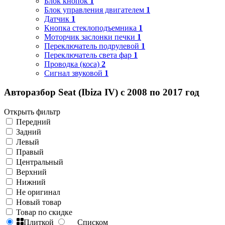
Блок кнопок
1
Блок управления двигателем
1
Датчик
1
Кнопка стеклоподъемника
1
Моторчик заслонки печки
1
Переключатель подрулевой
1
Переключатель света фар
1
Проводка (коса)
2
Сигнал звуковой
1
Авторазбор Seat (Ibiza IV) с 2008 по 2017 год
Открыть фильтр
Передний
Задний
Левый
Правый
Центральный
Верхний
Нижний
Не оригинал
Новый товар
Товар по скидке
Плиткой
Списком