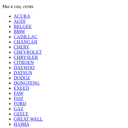
Мы в соц. сетях
ACURA
AUDI
BELGEE
BMW
CADILLAC
CHANGAN
CHERY
CHEVROLET
CHRYSLER
CITROEN
DAEWOO
DATSUN
DODGE
DONGFENG
EXEED
FAW
FIAT
FORD
GAZ
GEELY
GREAT WALL
HAIMA