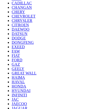
CADILLAC
CHANGAN
CHERY
CHEVROLET
CHRYSLER
CITROEN
DAEWOO
DATSUN
DODGE
DONGFENG
EXEED
FAW
FIAT
FORD
GAZ
GEELY
GREAT WALL
HAIMA
HAVAL
HONDA
HYUNDAI
INFINITI
JAC
JAECOO
JAGUAR