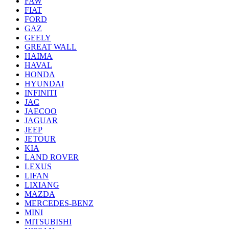
FAW
FIAT
FORD
GAZ
GEELY
GREAT WALL
HAIMA
HAVAL
HONDA
HYUNDAI
INFINITI
JAC
JAECOO
JAGUAR
JEEP
JETOUR
KIA
LAND ROVER
LEXUS
LIFAN
LIXIANG
MAZDA
MERCEDES-BENZ
MINI
MITSUBISHI