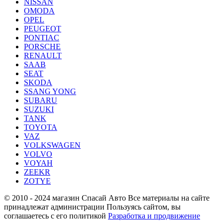
NISSAN
OMODA
OPEL
PEUGEOT
PONTIAC
PORSCHE
RENAULT
SAAB
SEAT
SKODA
SSANG YONG
SUBARU
SUZUKI
TANK
TOYOTA
VAZ
VOLKSWAGEN
VOLVO
VOYAH
ZEEKR
ZOTYE
© 2010 - 2024 магазин Спасай Авто
Все материалы на сайте
принадлежат администрации
Пользуясь сайтом, вы
соглашаетесь с его политикой
Разработка и продвижение