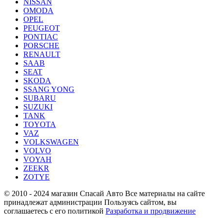
NISSAN
OMODA
OPEL
PEUGEOT
PONTIAC
PORSCHE
RENAULT
SAAB
SEAT
SKODA
SSANG YONG
SUBARU
SUZUKI
TANK
TOYOTA
VAZ
VOLKSWAGEN
VOLVO
VOYAH
ZEEKR
ZOTYE
© 2010 - 2024 магазин Спасай Авто
Все материалы на сайте
принадлежат администрации
Пользуясь сайтом, вы
соглашаетесь с его политикой
Разработка и продвижение