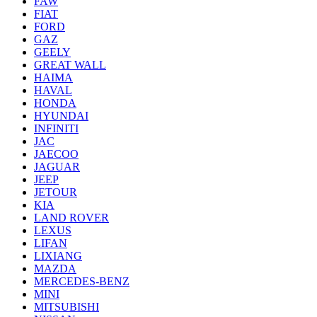
FAW
FIAT
FORD
GAZ
GEELY
GREAT WALL
HAIMA
HAVAL
HONDA
HYUNDAI
INFINITI
JAC
JAECOO
JAGUAR
JEEP
JETOUR
KIA
LAND ROVER
LEXUS
LIFAN
LIXIANG
MAZDA
MERCEDES-BENZ
MINI
MITSUBISHI