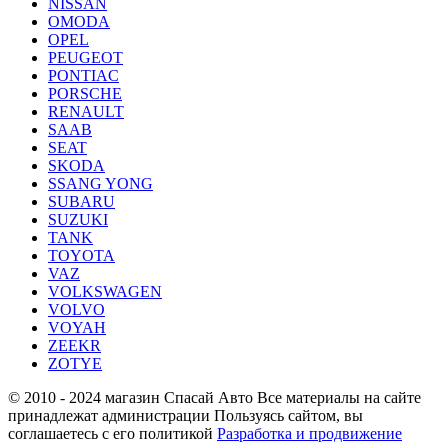
NISSAN
OMODA
OPEL
PEUGEOT
PONTIAC
PORSCHE
RENAULT
SAAB
SEAT
SKODA
SSANG YONG
SUBARU
SUZUKI
TANK
TOYOTA
VAZ
VOLKSWAGEN
VOLVO
VOYAH
ZEEKR
ZOTYE
© 2010 - 2024 магазин Спасай Авто
Все материалы на сайте
принадлежат администрации
Пользуясь сайтом, вы
соглашаетесь с его политикой
Разработка и продвижение