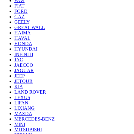
FAW
FIAT
FORD
GAZ
GEELY
GREAT WALL
HAIMA
HAVAL
HONDA
HYUNDAI
INFINITI
JAC
JAECOO
JAGUAR
JEEP
JETOUR
KIA
LAND ROVER
LEXUS
LIFAN
LIXIANG
MAZDA
MERCEDES-BENZ
MINI
MITSUBISHI