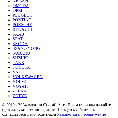
NISSAN
OMODA
OPEL
PEUGEOT
PONTIAC
PORSCHE
RENAULT
SAAB
SEAT
SKODA
SSANG YONG
SUBARU
SUZUKI
TANK
TOYOTA
VAZ
VOLKSWAGEN
VOLVO
VOYAH
ZEEKR
ZOTYE
© 2010 - 2024 магазин Спасай Авто
Все материалы на сайте
принадлежат администрации
Пользуясь сайтом, вы
соглашаетесь с его политикой
Разработка и продвижение