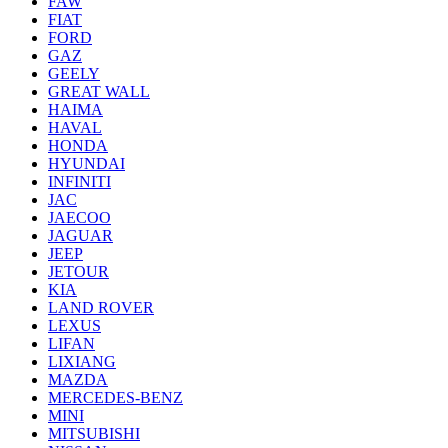
FAW
FIAT
FORD
GAZ
GEELY
GREAT WALL
HAIMA
HAVAL
HONDA
HYUNDAI
INFINITI
JAC
JAECOO
JAGUAR
JEEP
JETOUR
KIA
LAND ROVER
LEXUS
LIFAN
LIXIANG
MAZDA
MERCEDES-BENZ
MINI
MITSUBISHI