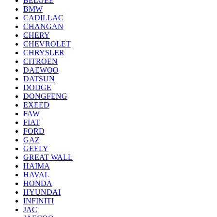
BELGEE
BMW
CADILLAC
CHANGAN
CHERY
CHEVROLET
CHRYSLER
CITROEN
DAEWOO
DATSUN
DODGE
DONGFENG
EXEED
FAW
FIAT
FORD
GAZ
GEELY
GREAT WALL
HAIMA
HAVAL
HONDA
HYUNDAI
INFINITI
JAC