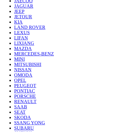
JAECOO
JAGUAR
JEEP
JETOUR
KIA
LAND ROVER
LEXUS
LIFAN
LIXIANG
MAZDA
MERCEDES-BENZ
MINI
MITSUBISHI
NISSAN
OMODA
OPEL
PEUGEOT
PONTIAC
PORSCHE
RENAULT
SAAB
SEAT
SKODA
SSANG YONG
SUBARU