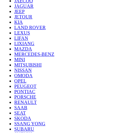
JAECOO
JAGUAR
JEEP
JETOUR
KIA
LAND ROVER
LEXUS
LIFAN
LIXIANG
MAZDA
MERCEDES-BENZ
MINI
MITSUBISHI
NISSAN
OMODA
OPEL
PEUGEOT
PONTIAC
PORSCHE
RENAULT
SAAB
SEAT
SKODA
SSANG YONG
SUBARU