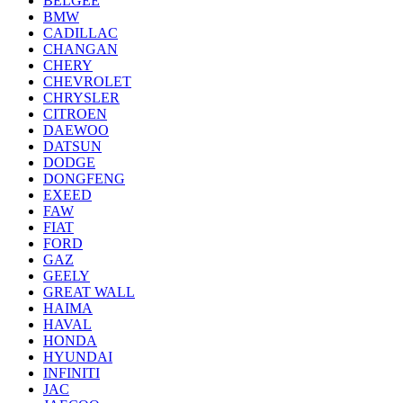
BELGEE
BMW
CADILLAC
CHANGAN
CHERY
CHEVROLET
CHRYSLER
CITROEN
DAEWOO
DATSUN
DODGE
DONGFENG
EXEED
FAW
FIAT
FORD
GAZ
GEELY
GREAT WALL
HAIMA
HAVAL
HONDA
HYUNDAI
INFINITI
JAC