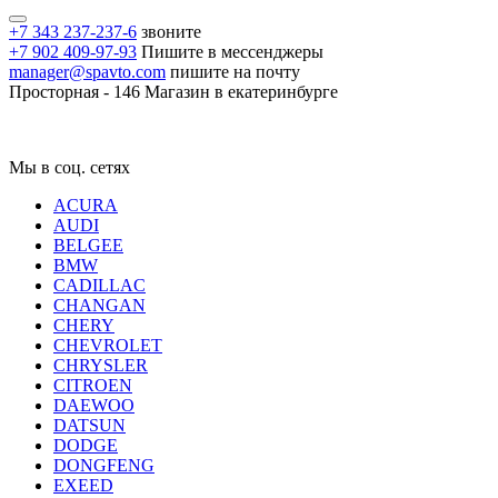
+7 343 237-237-6
звоните
+7 902 409-97-93
Пишите в мессенджеры
manager@spavto.com
пишите на почту
Просторная - 146
Магазин в екатеринбурге
Мы в соц. сетях
ACURA
AUDI
BELGEE
BMW
CADILLAC
CHANGAN
CHERY
CHEVROLET
CHRYSLER
CITROEN
DAEWOO
DATSUN
DODGE
DONGFENG
EXEED