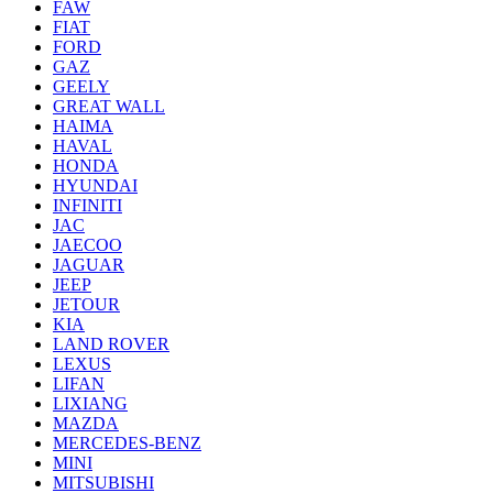
FAW
FIAT
FORD
GAZ
GEELY
GREAT WALL
HAIMA
HAVAL
HONDA
HYUNDAI
INFINITI
JAC
JAECOO
JAGUAR
JEEP
JETOUR
KIA
LAND ROVER
LEXUS
LIFAN
LIXIANG
MAZDA
MERCEDES-BENZ
MINI
MITSUBISHI