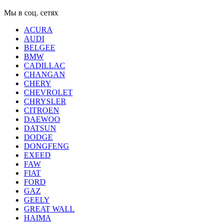
Мы в соц. сетях
ACURA
AUDI
BELGEE
BMW
CADILLAC
CHANGAN
CHERY
CHEVROLET
CHRYSLER
CITROEN
DAEWOO
DATSUN
DODGE
DONGFENG
EXEED
FAW
FIAT
FORD
GAZ
GEELY
GREAT WALL
HAIMA