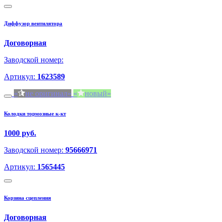
Диффузор вентилятора
Договорная
Заводской номер:
Артикул:
1623589
не оригинал
новый
Колодки тормозные к-кт
1000 руб.
Заводской номер:
95666971
Артикул:
1565445
Корзина сцепления
Договорная