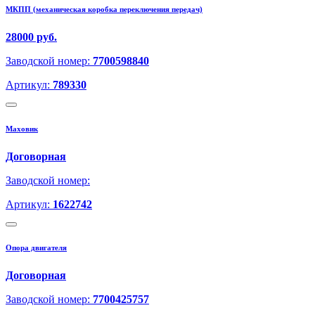
МКПП (механическая коробка переключения передач)
28000 руб.
Заводской номер:
7700598840
Артикул:
789330
Маховик
Договорная
Заводской номер:
Артикул:
1622742
Опора двигателя
Договорная
Заводской номер:
7700425757